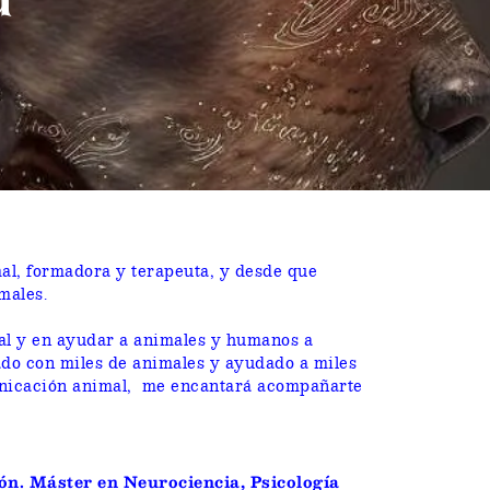
al, formadora y terapeuta, y desde que
males.
al y en ayudar a animales y humanos a
o con miles de animales y ayudado a miles
municación animal, me encantará acompañarte
ón. Máster en Neurociencia, Psicología