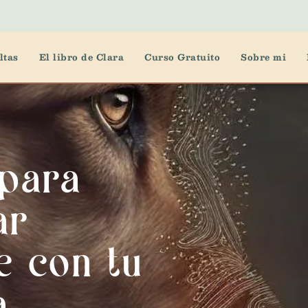
ltas
El libro de Clara
Curso Gratuito
Sobre mi
 para
ar
e con tu
a