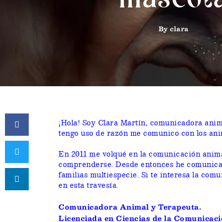
By
clara
¡Hola! Soy Clara Martín, comunicadora anim
tengo uso de razón me comunico con los ani
En 2011 me volqué en la comunicación anim
comprenderse.
Desde entonces he comunicad
familias multiespecie.
Si te interesa la co
en esta travesía.
Comunicadora Animal y Terapeuta.
Licenciada en Ciencias de la Comunicaci