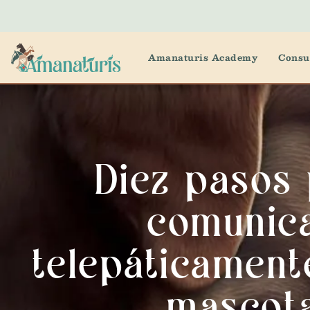
Amanaturis Academy
Consu
Diez pasos
comunic
telepáticament
mascot