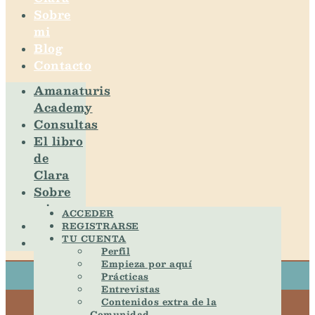
Sobre
mi
Blog
Contacto
Amanaturis
Academy
Consultas
El libro
de
Clara
Sobre
mi
ACCEDER
Blog
REGISTRARSE
TU CUENTA
Contacto
Perfil
Empieza por aquí
Prácticas
Entrevistas
Contenidos extra de la
Comunidad