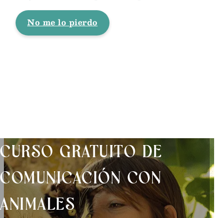
No me lo pierdo
CURSO GRATUITO DE
COMUNICACIÓN CON
ANIMALES