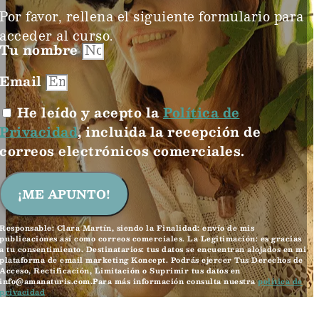
Por favor, rellena el siguiente formulario para
acceder al curso.
Tu nombre
Email
He leído y acepto la
Política de
Privacidad
, incluida la recepción de
correos electrónicos comerciales.
¡ME APUNTO!
Responsable: Clara Martín, siendo la Finalidad: envío de mis
publicaciones así como correos comerciales. La Legitimación: es gracias
a tu consentimiento. Destinatarios: tus datos se encuentran alojados en mi
plataforma de email marketing Koncept. Podrás ejercer Tus Derechos de
Acceso, Rectificación, Limitación o Suprimir tus datos en
info@amanaturis.com.Para más información consulta nuestra
política de
privacidad