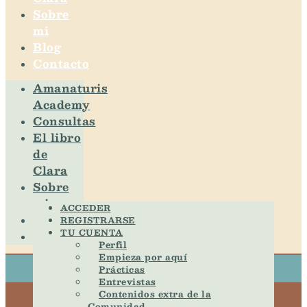
Sobre
mi
Blog
Contacto
Amanaturis
Academy
Consultas
El libro
de
Clara
Sobre
mi
ACCEDER
Blog
REGISTRARSE
TU CUENTA
Contacto
Perfil
Empieza por aquí
Prácticas
Entrevistas
Contenidos extra de la
Comunidad