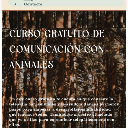
Contacto
CURSO GRATUITO DE
COMUNICACIÓN CON
ANIMALES
En este curso gratuito te cuento
en qué consiste la
telepatía con animales y te ayudo a dar los primeros
pasos para empezar a desarrollar esta habilidad
que tenemos todos. También te muestro
el método
que yo utilizo para comunicar telepáticamente con
ellos
.