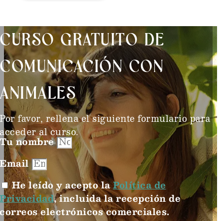
CURSO GRATUITO DE
COMUNICACIÓN CON
ANIMALES
Por favor, rellena el siguiente formulario para
acceder al curso.
Tu nombre
Email
He leído y acepto la
Política de
Privacidad
, incluida la recepción de
correos electrónicos comerciales.