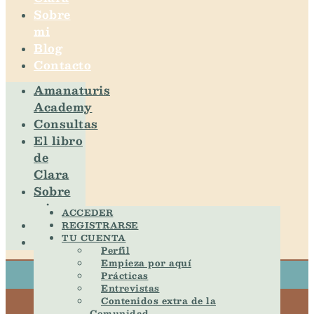
Sobre
mi
Blog
Contacto
Amanaturis
Academy
Consultas
El libro
de
Clara
Sobre
mi
ACCEDER
Blog
REGISTRARSE
TU CUENTA
Contacto
Perfil
Empieza por aquí
Prácticas
Entrevistas
Contenidos extra de la
Comunidad