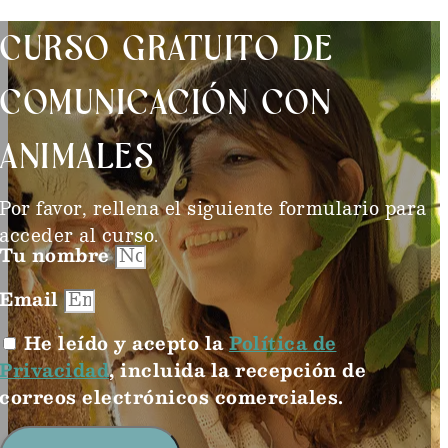
CURSO GRATUITO DE
COMUNICACIÓN CON
ANIMALES
Por favor, rellena el siguiente formulario para
acceder al curso.
Tu nombre
Email
He leído y acepto la
Política de
Privacidad
, incluida la recepción de
correos electrónicos comerciales.