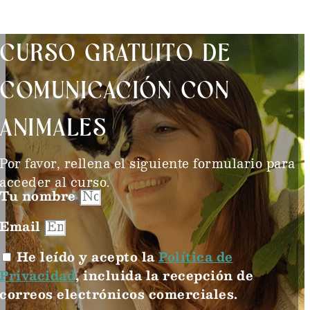
CURSO GRATUITO DE
COMUNICACIÓN CON
ANIMALES
Por favor, rellena el siguiente formulario para
acceder al curso.
Tu nombre
Email
He leído y acepto la
Política de
Privacidad
, incluida la recepción de
correos electrónicos comerciales.