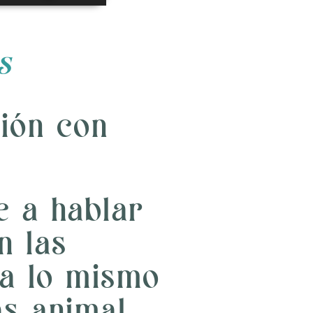
teclas
de
flecha
arriba/abajo
s
para
aumentar
o
disminuir
el
ión con
volumen.
e a hablar
n las
a lo mismo
s animal.