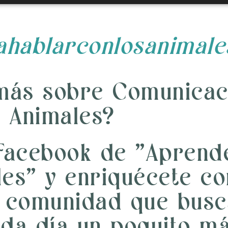
hablarconlosanimale
más sobre Comunicac
Animales?
Facebook de "Aprend
les" y enriquécete co
a comunidad que busc
ada día un poquito má