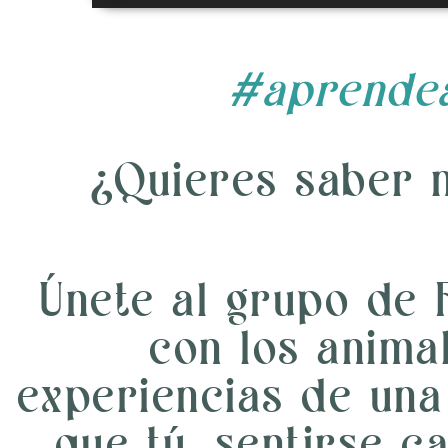
audio
#aprendea
¿Quieres saber 
Únete al grupo de 
con los anima
experiencias de un
que tú, sentirse c