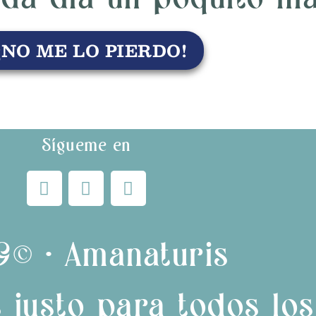
¡NO ME LO PIERDO!
Sígueme en
9© · Amanaturis
 justo para todos lo