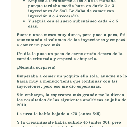
Empecé a levantarme a las 5 de la mañana
porque tardaba media hora en darle 2 o 3
inyecciones de 5ml. Le daba de comer con
inyección 3 o 4 veces/día.
Y seguía con el suero subcutáneo cada 4 o 5
días.
Fueron unos meses muy duros, pero poco a poco,
fui
aumentando el volumen de las inyecciones y empezó
a comer un poco más.
Un día le
puse un poco de carne cruda dentro de la
comida triturada
y empezó a chuparla.
¡Menuda sorpresa!
Empezaba a comer un poquito ella sola, aunque no l
hacía muy a menudo.Tenía que continuar con las
inyecciones, pero eso me dio esperanzas.
Sin embargo, la esperanza más grande me la dieron
los
resultados de las siguientes analíticas
en julio de
2019.
La urea le había bajado a 470 (antes 545)
Y la creatininaale había subido 45 (antes 30), pero