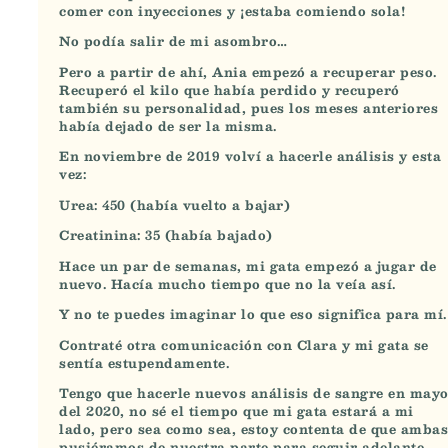
comer con inyecciones y ¡estaba comiendo sola!
No podía salir de mi asombro…
Pero a partir de ahí, Ania
empezó a recuperar peso
.
Recuperó el kilo que había perdido y
recuperó
también su personalidad
, pues los meses anteriores
había dejado de ser la misma.
En noviembre de 2019 volví a hacerle
análisis
y esta
vez:
Urea: 450 (había vuelto a bajar)
Creatinina: 35 (había bajado)
Hace un par de semanas,
mi gata empezó a jugar de
nuevo
. Hacía mucho tiempo que no la veía así.
Y no te puedes imaginar lo que eso significa para mí.
Contraté otra comunicación con Clara y mi gata se
sentía estupendamente.
Tengo que hacerle nuevos análisis de sangre en may
del 2020, no sé el tiempo que mi gata estará a mi
lado, pero sea como sea, estoy contenta de que ambas
pusiéramos de nuestra parte para seguir adelante.